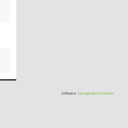
(Wird in
Software:
Sitzungsdienst
Session