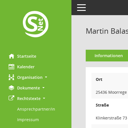
Toggle navigation
Martin Bala
Informationen
Startseite
Kalender
Organisation
Ort
Dokumente
25436 Moorrege
Rechtstexte
Straße
Ansprechpartner/in
Klinkerstraße 73
Impressum