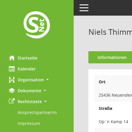
Toggle navigation
Niels Thim
Informationen
Startseite
Kalender
Organisation
Ort
Dokumente
25436 Neuendei
Rechtstexte
Straße
Ansprechpartner/in
Op´n Kamp 14
Impressum