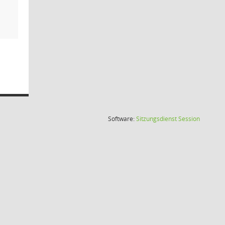
(Wird in
Software:
Sitzungsdienst
Session