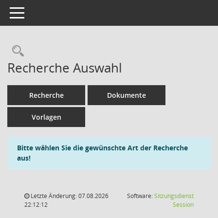
Toggle navigation
Rechercheauswahl
Recherche Auswahl
Recherche
Dokumente
Vorlagen
Bitte wählen Sie die gewünschte Art der Recherche
aus!
Letzte Änderung: 07.08.2026
Software:
Sitzungsdienst
(Wird in
22:12:12
Session