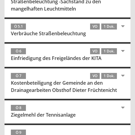
Straßenbeleuchtung -Sachstand zu den
mangelhaften Leuchtmitteln
Ö 5.1
VO
1 Dok.
Verbräuche Straßenbeleuchtung
Ö 6
VO
1 Dok.
Einfriedigung des Freigeländes der KITA
Ö 7
VO
1 Dok.
Kostenbeteiligung der Gemeinde an den
Drainagearbeiten Obsthof Dieter Früchtenicht
Ö 8
Ziegelmehl der Tennisanlage
Ö 9