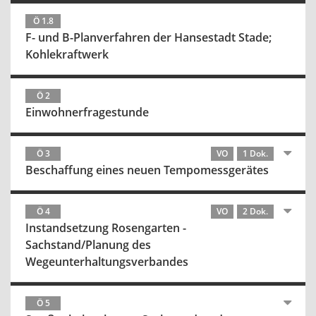
Ö 1.8
F- und B-Planverfahren der Hansestadt Stade;
Kohlekraftwerk
Ö 2
Einwohnerfragestunde
Ö 3
VO
1 Dok.
Beschaffung eines neuen Tempomessgerätes
Ö 4
VO
2 Dok.
Instandsetzung Rosengarten -
Sachstand/Planung des
Wegeunterhaltungsverbandes
Ö 5