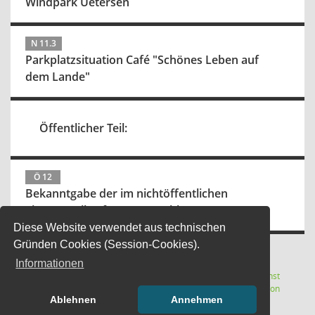
Windpark Uetersen
N 11.3
Parkplatzsituation Café "Schönes Leben auf
dem Lande"
Öffentlicher Teil:
Ö 12
Bekanntgabe der im nichtöffentlichen
Sitzungsteil gefassten Beschlüsse
Diese Website verwendet aus technischen
Gründen Cookies (Session-Cookies).
Informationen
Letzte Änderung: 07.08.2026
Software:
Sitzungsdienst
(Wird in
22:12:12
Session
Ablehnen
Annehmen