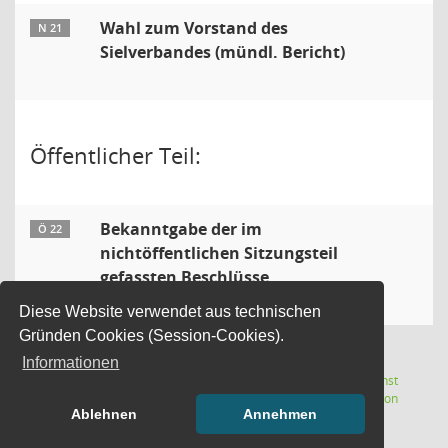
Wahl zum Vorstand des
N 21
Sielverbandes (mündl. Bericht)
Öffentlicher Teil:
Bekanntgabe der im
Ö 22
nichtöffentlichen Sitzungsteil
gefassten Beschlüsse
Diese Website verwendet aus technischen
Gründen Cookies (Session-Cookies).
Informationen
Letzte Änderung: 07.08.2026
Software:
Sitzungsdienst
(Wird in
22:12:12
Session
Ablehnen
Annehmen