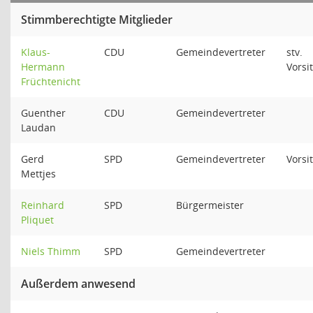
Stimmberechtigte Mitglieder
Klaus-
CDU
Gemeindevertreter
stv.
Hermann
Vorsi
Früchtenicht
Guenther
CDU
Gemeindevertreter
Laudan
Gerd
SPD
Gemeindevertreter
Vorsi
Mettjes
Reinhard
SPD
Bürgermeister
Pliquet
Niels Thimm
SPD
Gemeindevertreter
Außerdem anwesend