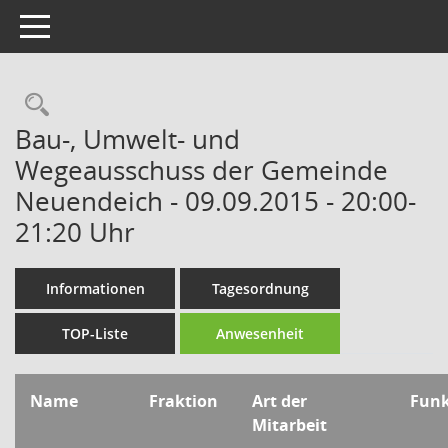
Toggle navigation
Rechercheauswahl
Bau-, Umwelt- und
Wegeausschuss der Gemeinde
Neuendeich - 09.09.2015 - 20:00-
21:20 Uhr
Informationen
Tagesordnung
TOP-Liste
Anwesenheit
Name
Fraktion
Art der
Fun
Mitarbeit