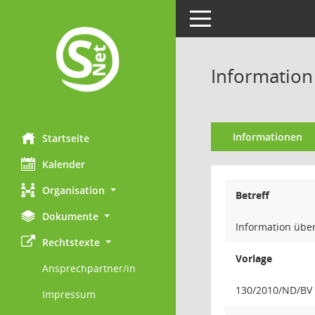
Toggle navigation
Information
Informationen
Startseite
Kalender
Organisation
Betreff
Dokumente
Information übe
Rechtstexte
Vorlage
Ansprechpartner/in
130/2010/ND/BV
Impressum