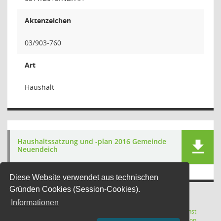
Aktenzeichen
03/903-760
Art
Haushalt
Haushaltssatzung und -plan 2016 Gemeinde
Neuendeich
Diese Website verwendet aus technischen
Gründen Cookies (Session-Cookies).
Informationen
Letzte Änderung: 10.08.2026
Software:
Sitzungsdienst
(Wird in
19:05:08
Session