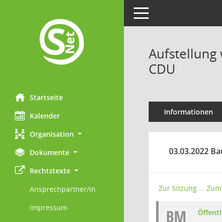
Toggle navigation
Aufstellung
CDU
Startseite
Informationen
Kalender
Organisation
03.03.2022 Ba
Dokumente
Rechtstexte
Zur Sitzung ...
Zum 
Ansprechpartner/in
Impressum
BM
Öffent