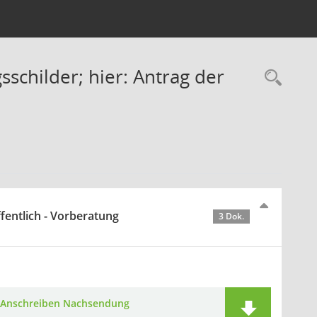
schilder; hier: Antrag der
Rec
entlich - Vorberatung
3 Dok.
Anschreiben Nachsendung