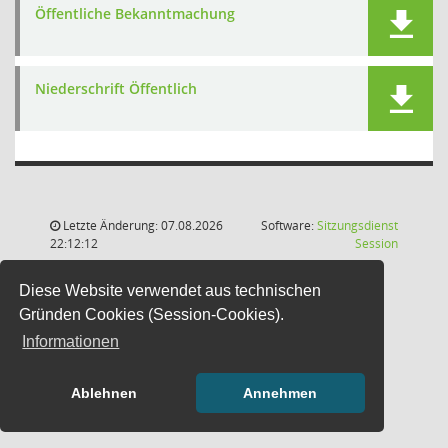
Öffentliche Bekanntmachung
Niederschrift Öffentlich
Letzte Änderung: 07.08.2026
Software:
Sitzungsdienst
(Wird in
22:12:12
Session
Diese Website verwendet aus technischen
Gründen Cookies (Session-Cookies).
Informationen
Ablehnen
Annehmen