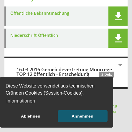
Öffentliche Bekanntmachung
Niederschrift Öffentlich
16.03.2016 Gemeindevertretung Moorrege
TOP 12 öffentlich - Entscheidung
3 Dok.
Diese Website verwendet aus technischen
Gründen Cookies (Session-Cookies).
Informationen
Letzte Änderung: 06.08.2026
Software:
Sitzungsdienst
(Wird in
18:05:07
Session
Ablehnen
Annehmen