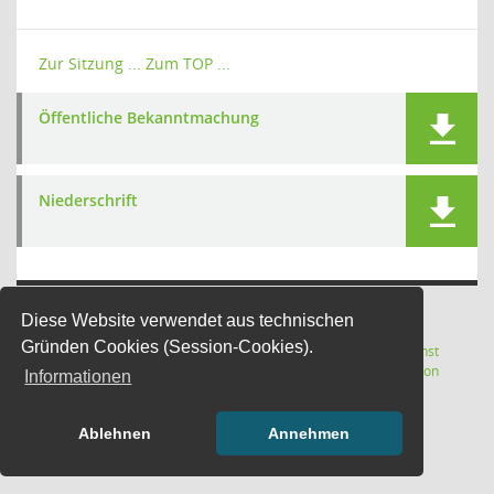
Zur Sitzung ...
Zum TOP ...
Öffentliche Bekanntmachung
Niederschrift
Diese Website verwendet aus technischen
Gründen Cookies (Session-Cookies).
Letzte Änderung: 06.08.2026
Software:
Sitzungsdienst
(Wird in
22:17:21
Session
Informationen
Ablehnen
Annehmen