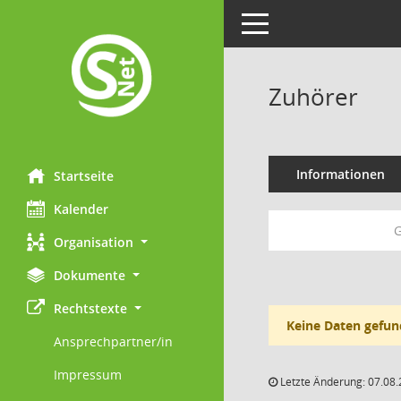
Toggle navigation
Zuhörer
Informationen
Startseite
Kalender
G
Organisation
Dokumente
Rechtstexte
Keine Daten gefun
Ansprechpartner/in
Impressum
Letzte Änderung: 07.08.