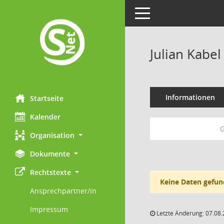
Toggle navigation
Julian Kabel
Informationen
Startseite
Kalender
G
Organisation
Dokumente
Rechtstexte
Keine Daten gefun
Ansprechpartner/in
Impressum
Letzte Änderung: 07.08.