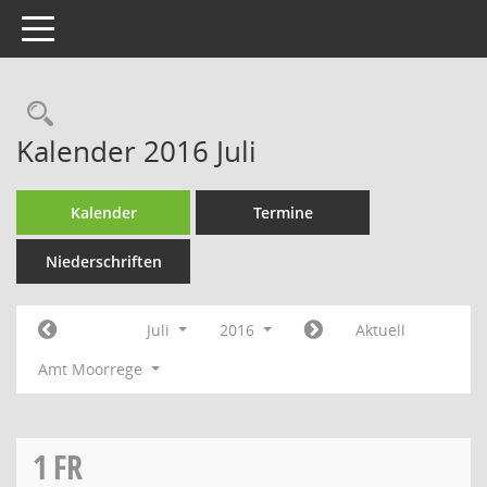
Toggle navigation
Rechercheauswahl
Kalender 2016 Juli
Kalender
Termine
Niederschriften
Juli
2016
Aktuell
Amt Moorrege
1
FR