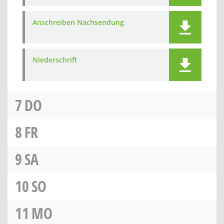
Anschreiben Nachsendung
Niederschrift
7
DO
8
FR
9
SA
10
SO
11
MO