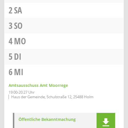
2
SA
3
SO
4
MO
5
DI
6
MI
Amtsausschuss Amt Moorrege
19:00-20:27 Uhr
Haus der Gemeinde, Schulstraße 12, 25488 Holm
Öffentliche Bekanntmachung