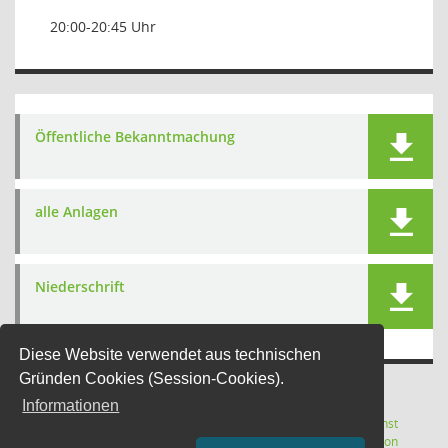
20:00-20:45 Uhr
Öffentliche Bekanntmachung
alle Anlagen
Niederschrift
Diese Website verwendet aus technischen
Gründen Cookies (Session-Cookies).
Informationen
Letzte Änderung: 07.08.2026
Software:
Sitzungsdienst
(Wird in
22:12:12
Session