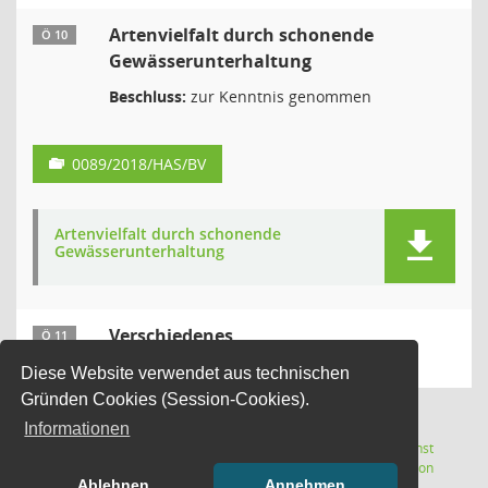
Artenvielfalt durch schonende
Ö 10
Gewässerunterhaltung
Beschluss:
zur Kenntnis genommen
0089/2018/HAS/BV
Artenvielfalt durch schonende
Gewässerunterhaltung
Verschiedenes
Ö 11
Diese Website verwendet aus technischen
Gründen Cookies (Session-Cookies).
Informationen
Letzte Änderung: 07.08.2026
Software:
Sitzungsdienst
(Wird in
22:12:12
Session
Ablehnen
Annehmen