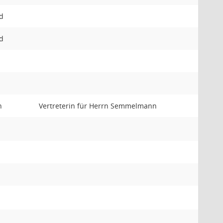
ed
ed
n
Vertreterin für Herrn Semmelmann