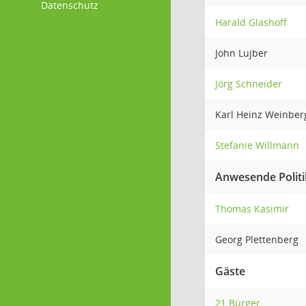
Datenschutz
Harald Glashoff
John Lujber
Jörg Schneider
Karl Heinz Weinbe
Stefanie Willmann
Anwesende Politi
Thomas Kasimir
Georg Plettenberg
Gäste
21 Bürger