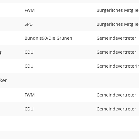
FWM
Bürgerliches Mitgli
SPD
Bürgerliches Mitgli
Bündnis90/Die Grünen
Gemeindevertreter
rg
CDU
Gemeindevertreter
CDU
Gemeindevertreteri
ker
FWM
Gemeindevertreter
CDU
Gemeindevertreter