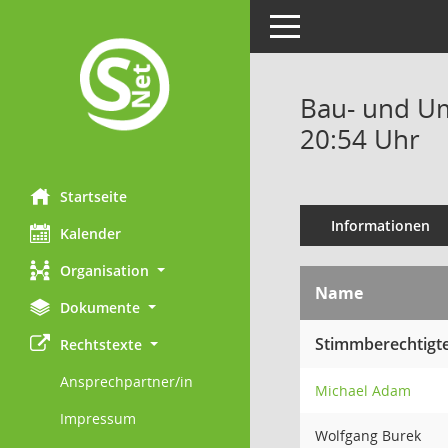
Toggle navigation
Bau- und Um
20:54 Uhr
Startseite
Informationen
Kalender
Organisation
Name
Dokumente
Stimmberechtigte
Rechtstexte
Ansprechpartner/in
Michael Adam
Impressum
Wolfgang Burek