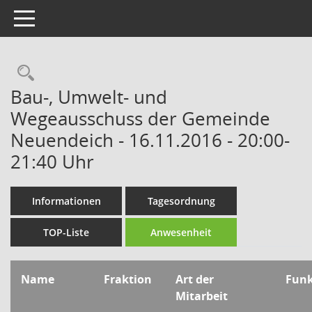
Toggle navigation
Rechercheauswahl
Bau-, Umwelt- und
Wegeausschuss der Gemeinde
Neuendeich - 16.11.2016 - 20:00-
21:40 Uhr
Informationen
Tagesordnung
TOP-Liste
Anwesenheit
Name
Fraktion
Art der
Fun
Mitarbeit