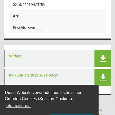
0216/2021/AMT/BV
Art
Beschlussvorlage
Vorlage
Kalkulation 2022 2021-09-29
Diese Website verwendet aus technischen
Gründen Cookies (Session-Cookies).
Informationen
Letzte Änderung: 07.08.2026
Software:
Sitzungsdienst
(Wird in
22:12:12
Session