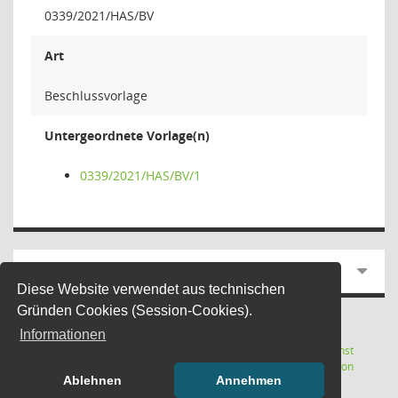
0339/2021/HAS/BV
Art
Beschlussvorlage
Untergeordnete Vorlage(n)
0339/2021/HAS/BV/1
3 Dokumente
Diese Website verwendet aus technischen
Gründen Cookies (Session-Cookies).
Informationen
Letzte Änderung: 07.08.2026
Software:
Sitzungsdienst
(Wird in
22:12:12
Session
Ablehnen
Annehmen