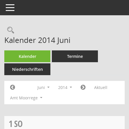
Toggle navigation
Rechercheauswahl
Kalender 2014 Juni
Kalender
Termine
Niederschriften
Juni
2014
Aktuell
Amt Moorrege
1
SO