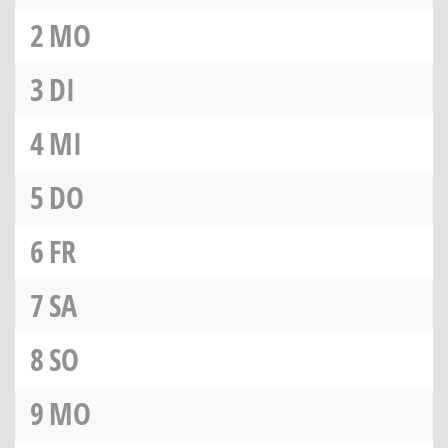
2
MO
3
DI
4
MI
5
DO
6
FR
7
SA
8
SO
9
MO