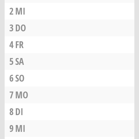
2
MI
3
DO
4
FR
5
SA
6
SO
7
MO
8
DI
9
MI