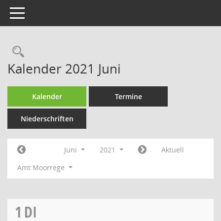
Toggle navigation
Rechercheauswahl
Kalender 2021 Juni
Kalender
Termine
Niederschriften
Juni
2021
Aktuell
Amt Moorrege
1
DI